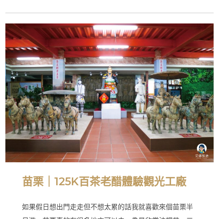
苗栗｜125K百茶老醋體驗觀光工廠
如果假日想出門走走但不想太累的話我就喜歡來個苗栗半