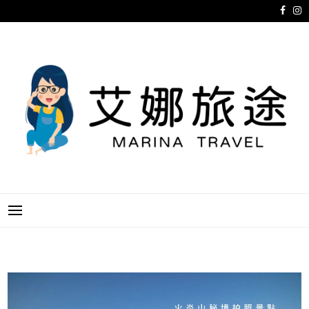
跳
至
主
要
內
容
艾娜旅途
MARINA TRAVEL