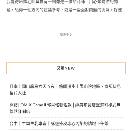
我覺得塔羅老師其實有一點像是一位諮商師，用心傾聽你的問
題，給你一個方向的建議參考，或是一些面對問題的勇氣，好運
…
閱讀全文
艾娜NEW
日本｜岡山廣島六天五夜｜悠閒漫步山陽山陰地區、京都伏見
稻荷大社
開箱│OMIX Como ll 郭書瑤聯名款 │經典布藝雙聲道可攜式無
線藍牙喇叭
台中｜牛頌生乳專賣｜酥脆外皮冰心內餡的精緻下午茶