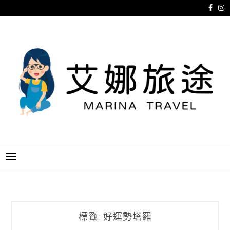
跳
至
主
要
內
容
艾娜旅途
MARINA TRAVEL
標籤:
好運勢塔羅